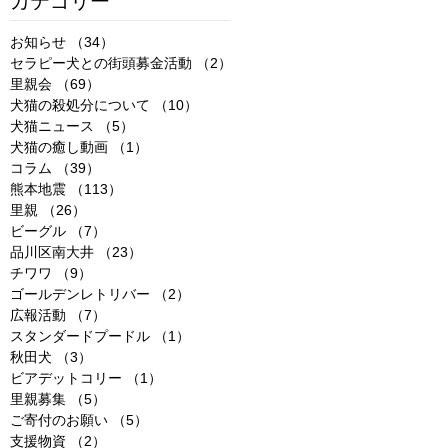
カテゴリー
お知らせ
（34）
34件の記事
セラピー犬との街頭募金活動
（2）
2件の記事
里親会
（69）
69件の記事
犬猫の殺処分について
（10）
10件の記事
犬猫ニュース
（5）
5件の記事
犬猫の癒し動画
（1）
1件の記事
コラム
（39）
39件の記事
熊本地震
（113）
113件の記事
里親
（26）
26件の記事
ビーグル
（7）
7件の記事
品川区南大井
（23）
23件の記事
チワワ
（9）
9件の記事
ゴールデンレトリバー
（2）
2件の記事
広報活動
（7）
7件の記事
スタンダードプードル
（1）
1件の記事
秋田犬
（3）
3件の記事
ビアデットコリー
（1）
1件の記事
里親募集
（5）
5件の記事
ご寄付のお願い
（5）
5件の記事
支援物資
（2）
2件の記事