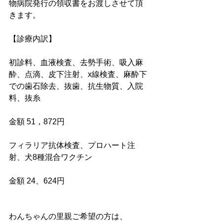
物病院発行の領収書をお渡しさせて頂
きます。
【診療内訳】
初診料、血液検査、去勢手術、吸入麻
酔、点滴、皮下注射、x線検査、麻酔下
での歯石除去、抜歯、抗生物質、入院
料、抜糸
金額 51，872円
フィラリア抗体検査、プロハート注
射、犬8種混合ワクチン
金額 24、624円
わんちゃんの里親ご希望の方は、