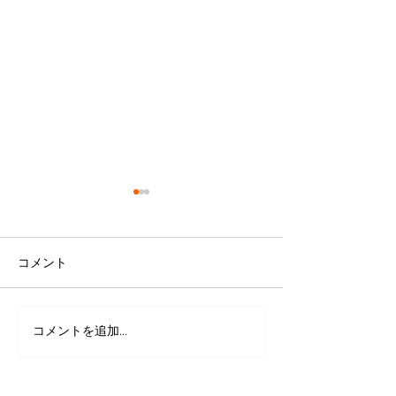
コメント
コメントを追加…
保護犬（スタンダードプ
里親募集（トイ
ードル）６歳 アプリコ
ル）６歳シルバ
ット
うこちゃん