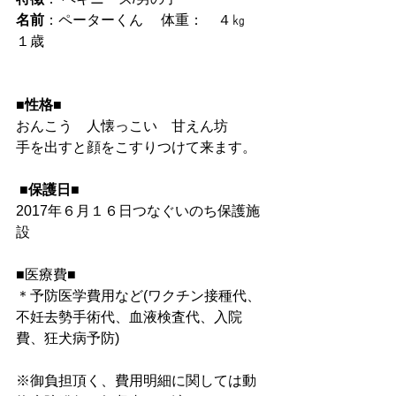
名前
：ペーターくん　 体重：　４㎏   
１歳
■性格■
おんこう　人懐っこい　甘えん坊
手を出すと顔をこすりつけて来ます。
 ■保護日■
2017年６月１６日つなぐいのち保護施
設
■医療費■
＊予防医学費用など(ワクチン接種代、
不妊去勢手術代、血液検査代、入院
費、狂犬病予防)
※御負担頂く、費用明細に関しては動