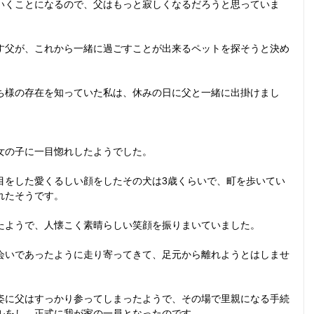
いくことになるので、父はもっと寂しくなるだろうと思っていま
す父が、これから一緒に過ごすことが出来るペットを探そうと決め
ち様の存在を知っていた私は、休みの日に父と一緒に出掛けまし
女の子に一目惚れしたようでした。
目をした愛くるしい顔をしたその犬は3歳くらいで、町を歩いてい
れたそうです。
たようで、人懐こく素晴らしい笑顔を振りまいていました。
会いであったように走り寄ってきて、足元から離れようとはしませ
姿に父はすっかり参ってしまったようで、その場で里親になる手続
ルをし、正式に我が家の一員となったのです。