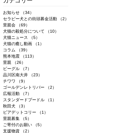
カテゴリー
お知らせ
（34）
34件の記事
セラピー犬との街頭募金活動
（2）
2件の記事
里親会
（69）
69件の記事
犬猫の殺処分について
（10）
10件の記事
犬猫ニュース
（5）
5件の記事
犬猫の癒し動画
（1）
1件の記事
コラム
（39）
39件の記事
熊本地震
（113）
113件の記事
里親
（26）
26件の記事
ビーグル
（7）
7件の記事
品川区南大井
（23）
23件の記事
チワワ
（9）
9件の記事
ゴールデンレトリバー
（2）
2件の記事
広報活動
（7）
7件の記事
スタンダードプードル
（1）
1件の記事
秋田犬
（3）
3件の記事
ビアデットコリー
（1）
1件の記事
里親募集
（5）
5件の記事
ご寄付のお願い
（5）
5件の記事
支援物資
（2）
2件の記事