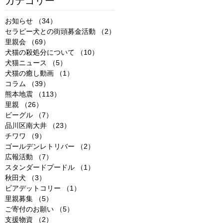
カテゴリー
お知らせ
（34）
34件の記事
セラピー犬との街頭募金活動
（2）
2件の記事
里親会
（69）
69件の記事
犬猫の殺処分について
（10）
10件の記事
犬猫ニュース
（5）
5件の記事
犬猫の癒し動画
（1）
1件の記事
コラム
（39）
39件の記事
熊本地震
（113）
113件の記事
里親
（26）
26件の記事
ビーグル
（7）
7件の記事
品川区南大井
（23）
23件の記事
チワワ
（9）
9件の記事
ゴールデンレトリバー
（2）
2件の記事
広報活動
（7）
7件の記事
スタンダードプードル
（1）
1件の記事
秋田犬
（3）
3件の記事
ビアデットコリー
（1）
1件の記事
里親募集
（5）
5件の記事
ご寄付のお願い
（5）
5件の記事
支援物資
（2）
2件の記事