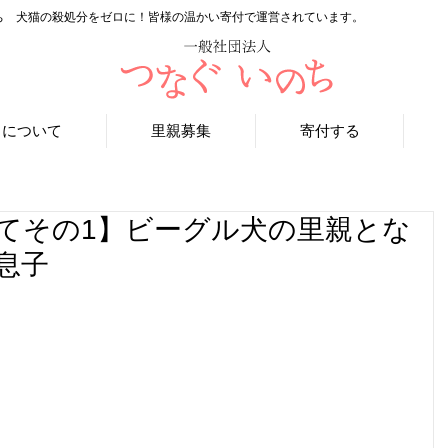
ち 犬猫の殺処分をゼロに！皆様の温かい寄付で運営されています。
ちについて
里親募集
寄付する
てその1】ビーグル犬の里親とな
息子