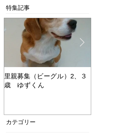
特集記事
里親募集（ビーグル）2、３
里親募集（ビ
歳 ゆずくん
歳 もみじち
カテゴリー