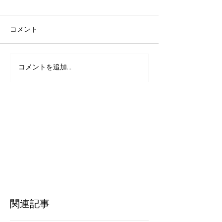
コメント
コメントを追加…
いつもありがとうござい
保護ワンコの里
ます！
集！再開いたし
関連記事