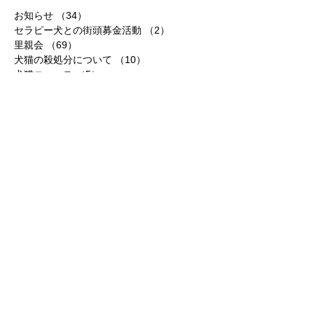
お知らせ
（34）
34件の記事
セラピー犬との街頭募金活動
（2）
2件の記事
里親会
（69）
69件の記事
犬猫の殺処分について
（10）
10件の記事
犬猫ニュース
（5）
5件の記事
犬猫の癒し動画
（1）
1件の記事
コラム
（39）
39件の記事
熊本地震
（113）
113件の記事
里親
（26）
26件の記事
ビーグル
（7）
7件の記事
品川区南大井
（23）
23件の記事
チワワ
（9）
9件の記事
ゴールデンレトリバー
（2）
2件の記事
広報活動
（7）
7件の記事
スタンダードプードル
（1）
1件の記事
秋田犬
（3）
3件の記事
ビアデットコリー
（1）
1件の記事
里親募集
（5）
5件の記事
ご寄付のお願い
（5）
5件の記事
支援物資
（2）
2件の記事