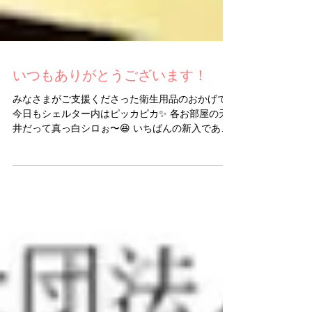
いつもありがとうございます！
みなさまがご支援くださった衛生用品のおかげで
今日もシェルター内はピッカピカ✨ 各お部屋の天
井だって真っ白シロぉ〜😆 いちばんの新入であり
ながら もはや御局様の威厳を放つ🐶ハナちゃまか
らも OK👌いただきました❣️ いつもご支援ありがと
うございます！...