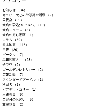
カテゴリー
お知らせ
（34）
34件の記事
セラピー犬との街頭募金活動
（2）
2件の記事
里親会
（69）
69件の記事
犬猫の殺処分について
（10）
10件の記事
犬猫ニュース
（5）
5件の記事
犬猫の癒し動画
（1）
1件の記事
コラム
（39）
39件の記事
熊本地震
（113）
113件の記事
里親
（26）
26件の記事
ビーグル
（7）
7件の記事
品川区南大井
（23）
23件の記事
チワワ
（9）
9件の記事
ゴールデンレトリバー
（2）
2件の記事
広報活動
（7）
7件の記事
スタンダードプードル
（1）
1件の記事
秋田犬
（3）
3件の記事
ビアデットコリー
（1）
1件の記事
里親募集
（5）
5件の記事
ご寄付のお願い
（5）
5件の記事
支援物資
（2）
2件の記事