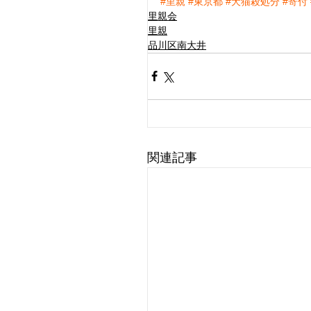
#里親
#東京都
#犬猫殺処分
#寄付
里親会
里親
品川区南大井
関連記事