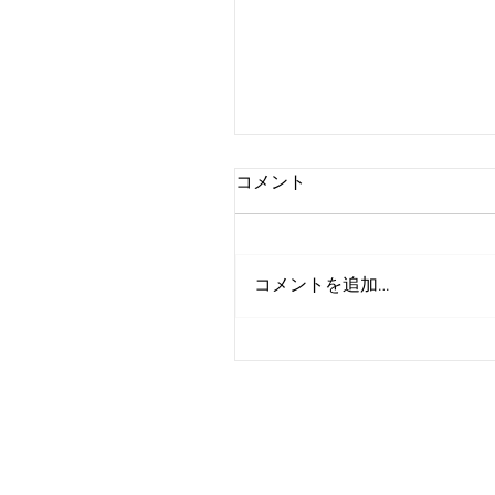
コメント
コメントを追加…
里親募集（ロングコート
６歳 フォーン 東京都
大井で会えます。