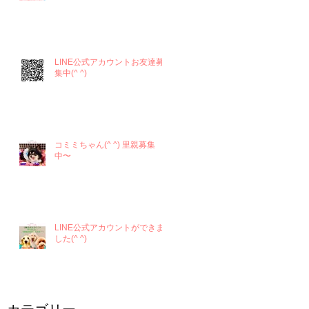
LINE公式アカウントお友達募
集中(^ ^)
コミミちゃん(^ ^) 里親募集
中〜
LINE公式アカウントができま
した(^ ^)