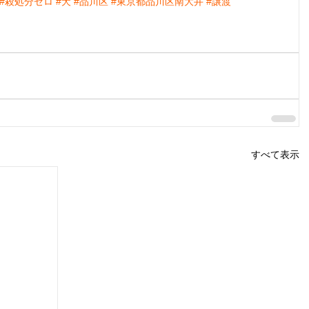
#殺処分ゼロ
#犬
#品川区
#東京都品川区南大井
#譲渡
すべて表示