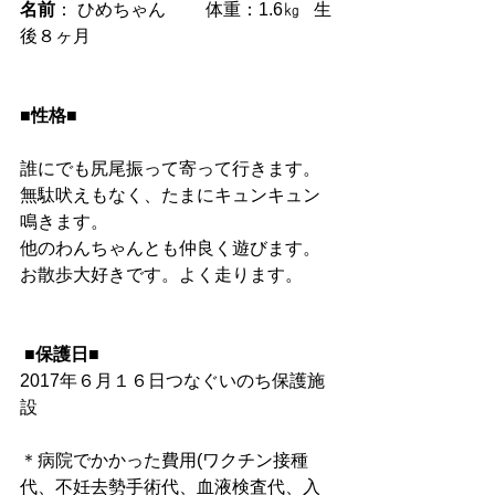
名前
： ひめちゃん　　 体重：1.6㎏   生
後８ヶ月
■性格■
誰にでも尻尾振って寄って行きます。
無駄吠えもなく、たまにキュンキュン
鳴きます。
他のわんちゃんとも仲良く遊びます。
お散歩大好きです。よく走ります。
 ■保護日■
2017年６月１６日つなぐいのち保護施
設
＊病院でかかった費用(ワクチン接種
代、不妊去勢手術代、血液検査代、入