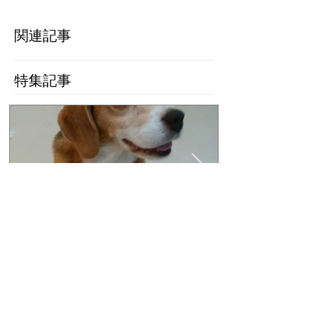
関連記事
特集記事
里親募集（ビーグル）2、３
里親募集（ビ
歳 ゆずくん
歳 もみじち