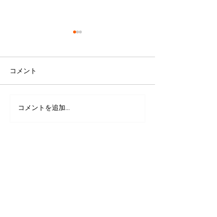
コメント
コメントを追加…
里親さん決まりました。
イングリッシュ
（マルチーズ）６歳 純
スパニエル 里
白 ハク
集 東京都品川