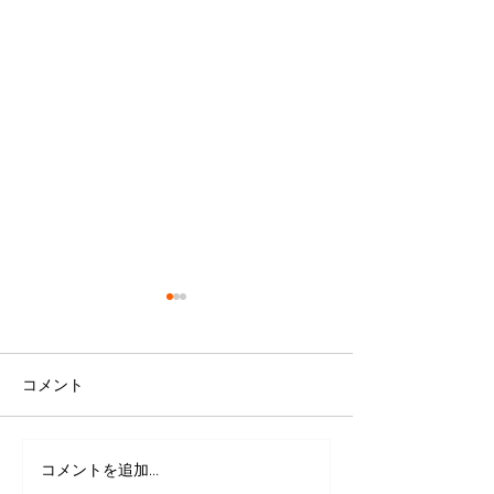
コメント
里親決まりました
コメントを追加…
犬猫同行避難に