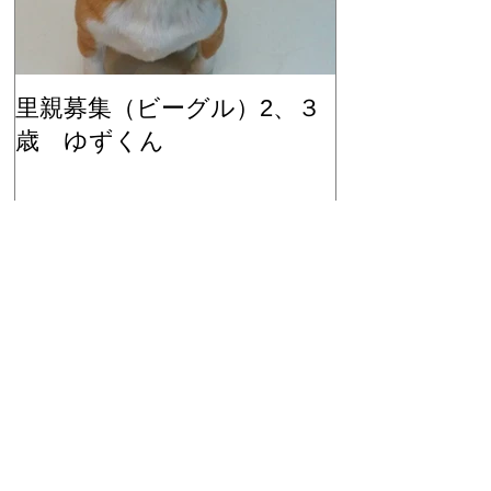
里親募集（ビーグル）2、３
里親募集（ビ
歳 ゆずくん
歳 もみじち
カテゴリー
お知らせ
（34）
34件の記事
セラピー犬との街頭募金活動
（2）
2件の記事
里親会
（69）
69件の記事
犬猫の殺処分について
（10）
10件の記事
犬猫ニュース
（5）
5件の記事
犬猫の癒し動画
（1）
1件の記事
コラム
（39）
39件の記事