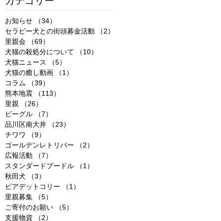
カテゴリー
お知らせ
（34）
34件の記事
セラピー犬との街頭募金活動
（2）
2件の記事
里親会
（69）
69件の記事
犬猫の殺処分について
（10）
10件の記事
犬猫ニュース
（5）
5件の記事
犬猫の癒し動画
（1）
1件の記事
コラム
（39）
39件の記事
熊本地震
（113）
113件の記事
里親
（26）
26件の記事
ビーグル
（7）
7件の記事
品川区南大井
（23）
23件の記事
チワワ
（9）
9件の記事
ゴールデンレトリバー
（2）
2件の記事
広報活動
（7）
7件の記事
スタンダードプードル
（1）
1件の記事
秋田犬
（3）
3件の記事
ビアデットコリー
（1）
1件の記事
里親募集
（5）
5件の記事
ご寄付のお願い
（5）
5件の記事
支援物資
（2）
2件の記事