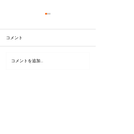
コメント
コメントを追加…
里親募集（ミニチュアダ
里親さん決まり
ックスフンド）６歳 ピ
（マルチーズ）
ュアクリーム
白 ハク