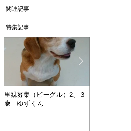
関連記事
特集記事
里親募集（ビーグル）2、３
里親募集（ビ
歳 ゆずくん
歳 もみじち