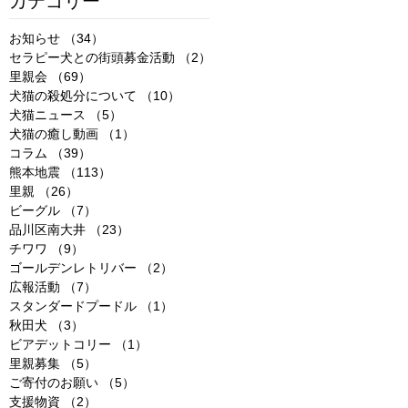
カテゴリー
お知らせ
（34）
34件の記事
セラピー犬との街頭募金活動
（2）
2件の記事
里親会
（69）
69件の記事
犬猫の殺処分について
（10）
10件の記事
犬猫ニュース
（5）
5件の記事
犬猫の癒し動画
（1）
1件の記事
コラム
（39）
39件の記事
熊本地震
（113）
113件の記事
里親
（26）
26件の記事
ビーグル
（7）
7件の記事
品川区南大井
（23）
23件の記事
チワワ
（9）
9件の記事
ゴールデンレトリバー
（2）
2件の記事
広報活動
（7）
7件の記事
スタンダードプードル
（1）
1件の記事
秋田犬
（3）
3件の記事
ビアデットコリー
（1）
1件の記事
里親募集
（5）
5件の記事
ご寄付のお願い
（5）
5件の記事
支援物資
（2）
2件の記事