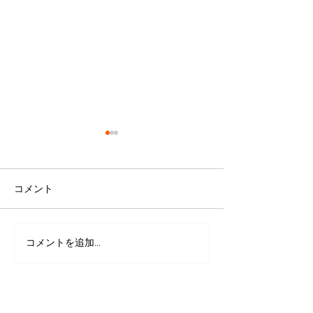
コメント
コメントを追加…
犬の殺処分ゼロのために
ペットを売らな
私たちができること
ショップ。 殺
犬を紹介するお
県 chouchou
ん）