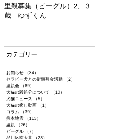
里親募集（ビーグル）2、３
里親募集（ビ
歳 ゆずくん
歳 もみじち
カテゴリー
お知らせ
（34）
34件の記事
セラピー犬との街頭募金活動
（2）
2件の記事
里親会
（69）
69件の記事
犬猫の殺処分について
（10）
10件の記事
犬猫ニュース
（5）
5件の記事
犬猫の癒し動画
（1）
1件の記事
コラム
（39）
39件の記事
熊本地震
（113）
113件の記事
里親
（26）
26件の記事
ビーグル
（7）
7件の記事
品川区南大井
（23）
23件の記事