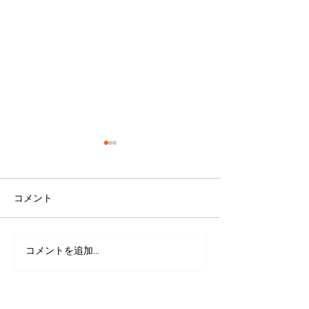
コメント
コメントを追加…
クレジットカード決済で
保護犬達が里親
匿名で１０万円寄付があ
為の第一弾が完
りました。
た。４頭とも無
カルチェック完