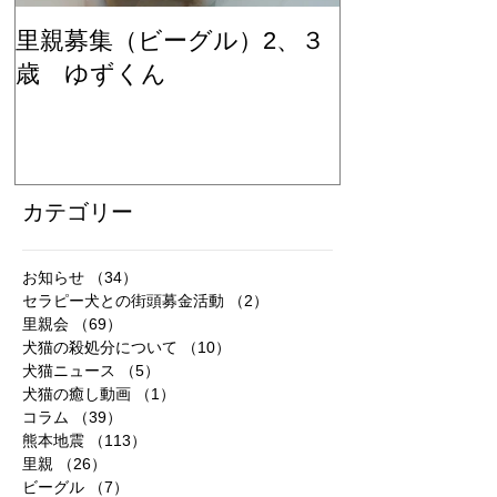
里親募集（ビーグル）2、３
里親募集（ビ
歳 ゆずくん
歳 もみじち
カテゴリー
お知らせ
（34）
34件の記事
セラピー犬との街頭募金活動
（2）
2件の記事
里親会
（69）
69件の記事
犬猫の殺処分について
（10）
10件の記事
犬猫ニュース
（5）
5件の記事
犬猫の癒し動画
（1）
1件の記事
コラム
（39）
39件の記事
熊本地震
（113）
113件の記事
里親
（26）
26件の記事
ビーグル
（7）
7件の記事