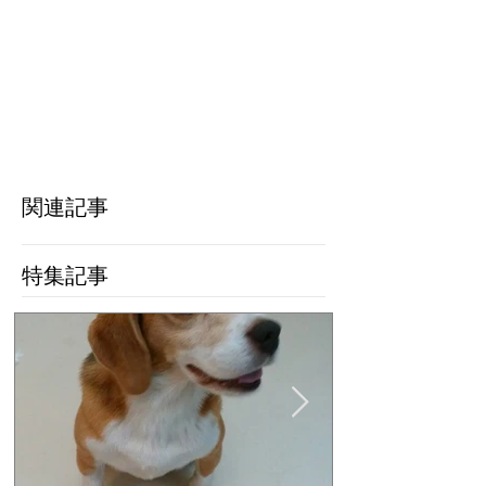
去勢完了しまし
分をゼロに 保
里親活動には多
が必要です。ご
しくお願い致し
関連記事
特集記事