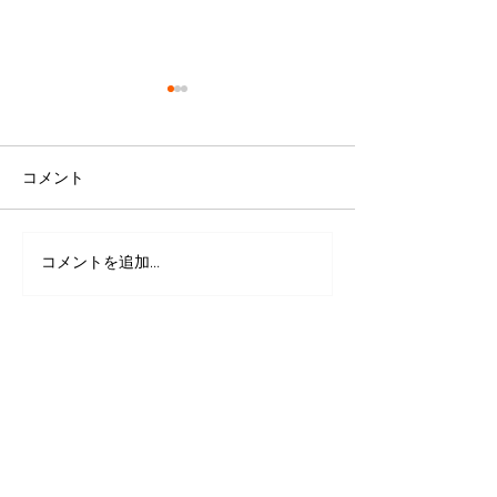
コメント
コメントを追加…
殺処分０にする為に 犬
クレジットカー
を保健所に連れて行く前
匿名で１０万円
に私達へご相談くださ
りました。
い。