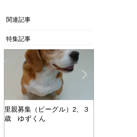
関連記事
特集記事
里親募集（ビーグル）2、３
里親募集（ビ
歳 ゆずくん
歳 もみじち