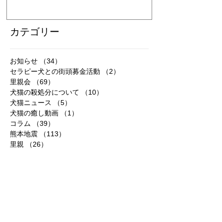
カテゴリー
お知らせ
（34）
34件の記事
セラピー犬との街頭募金活動
（2）
2件の記事
里親会
（69）
69件の記事
犬猫の殺処分について
（10）
10件の記事
犬猫ニュース
（5）
5件の記事
犬猫の癒し動画
（1）
1件の記事
コラム
（39）
39件の記事
熊本地震
（113）
113件の記事
里親
（26）
26件の記事
ビーグル
（7）
7件の記事
品川区南大井
（23）
23件の記事
チワワ
（9）
9件の記事
ゴールデンレトリバー
（2）
2件の記事
広報活動
（7）
7件の記事
スタンダードプードル
（1）
1件の記事
秋田犬
（3）
3件の記事