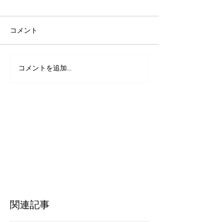
コメント
コロナ禍中につ
コメントを追加…
保護ワンコの里親さん募
集！再開いたします
関連記事