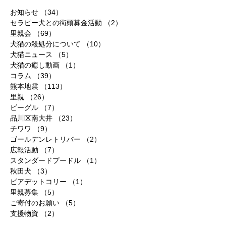
お知らせ
（34）
34件の記事
セラピー犬との街頭募金活動
（2）
2件の記事
里親会
（69）
69件の記事
犬猫の殺処分について
（10）
10件の記事
犬猫ニュース
（5）
5件の記事
犬猫の癒し動画
（1）
1件の記事
コラム
（39）
39件の記事
熊本地震
（113）
113件の記事
里親
（26）
26件の記事
ビーグル
（7）
7件の記事
品川区南大井
（23）
23件の記事
チワワ
（9）
9件の記事
ゴールデンレトリバー
（2）
2件の記事
広報活動
（7）
7件の記事
スタンダードプードル
（1）
1件の記事
秋田犬
（3）
3件の記事
ビアデットコリー
（1）
1件の記事
里親募集
（5）
5件の記事
ご寄付のお願い
（5）
5件の記事
支援物資
（2）
2件の記事