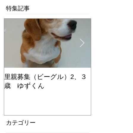
特集記事
里親募集（ビーグル）2、３
里親募集（ビ
歳 ゆずくん
歳 もみじち
カテゴリー