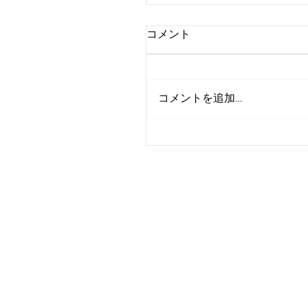
コメント
コメントを追加…
「おさらい」犬に食べさ
けない食べ物5個