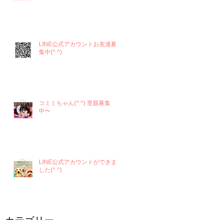
LINE公式アカウントお友達募
集中(^ ^)
コミミちゃん(^ ^) 里親募集
中〜
LINE公式アカウントができま
した(^ ^)