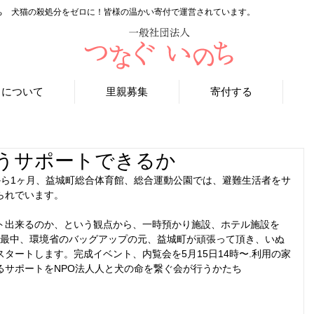
ち 犬猫の殺処分をゼロに！皆様の温かい寄付で運営されています。
ちについて
里親募集
寄付する
うサポートできるか
の大震災から1ヶ月、益城町総合体育館、総合運動公園では、避難生活者をサ
られでいます。
ト出来るのか、という観点から、一時預かり施設、ホテル施設を
の最中、環境省のバッグアップの元、益城町が頑張って頂き、いぬ
タートします。完成イベント、内覧会を5月15日14時〜.利用の家
るサポートをNPO法人人と犬の命を繋ぐ会が行うかたち