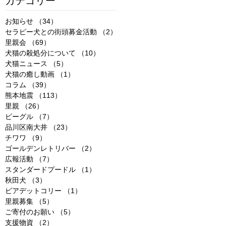
カテゴリー
お知らせ
（34）
34件の記事
セラピー犬との街頭募金活動
（2）
2件の記事
里親会
（69）
69件の記事
犬猫の殺処分について
（10）
10件の記事
犬猫ニュース
（5）
5件の記事
犬猫の癒し動画
（1）
1件の記事
コラム
（39）
39件の記事
熊本地震
（113）
113件の記事
里親
（26）
26件の記事
ビーグル
（7）
7件の記事
品川区南大井
（23）
23件の記事
チワワ
（9）
9件の記事
ゴールデンレトリバー
（2）
2件の記事
広報活動
（7）
7件の記事
スタンダードプードル
（1）
1件の記事
秋田犬
（3）
3件の記事
ビアデットコリー
（1）
1件の記事
里親募集
（5）
5件の記事
ご寄付のお願い
（5）
5件の記事
支援物資
（2）
2件の記事