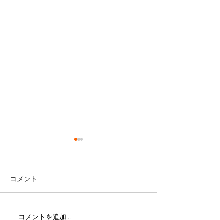
コメント
コメントを追加…
愛犬を捨てる前に！「飼
「いつもと違う