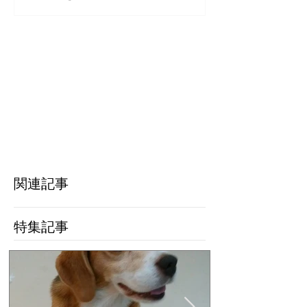
い続けることが出来な
気付けば助ける
い…」と思ったら
きた愛犬
関連記事
特集記事