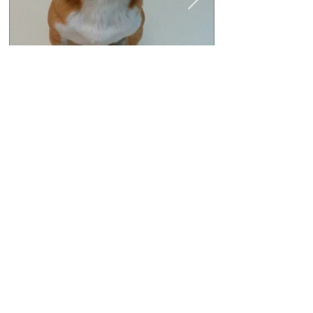
里親募集（ビーグル）2、３
里親募集（ビ
歳 ゆずくん
歳 もみじち
カテゴリー
お知らせ
（34）
34件の記事
セラピー犬との街頭募金活動
（2）
2件の記事
里親会
（69）
69件の記事
犬猫の殺処分について
（10）
10件の記事
犬猫ニュース
（5）
5件の記事
犬猫の癒し動画
（1）
1件の記事