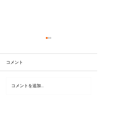
コメント
コメントを追加…
愛犬を捨てる前に！「飼
「いつもと違う
い続けることが出来な
気付けば助ける
い…」と思ったら
きた愛犬