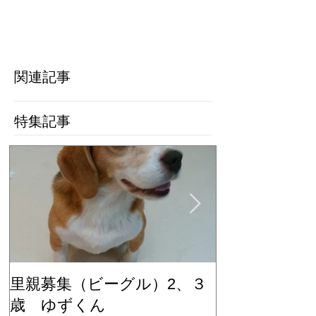
関連記事
特集記事
里親募集（ビーグル）2、３
里親募集（ビ
歳 ゆずくん
歳 もみじち